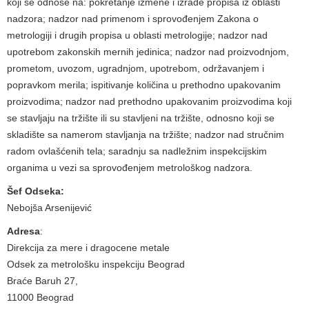
koji se odnose na: pokretanje izmene i izrade propisa iz oblasti
nadzora; nadzor nad primenom i sprovođenjem Zakona o
metrologiji i drugih propisa u oblasti metrologije; nadzor nad
upotrebom zakonskih mernih jedinica; nadzor nad proizvodnjom,
prometom, uvozom, ugradnjom, upotrebom, održavanjem i
popravkom merila; ispitivanje količina u prethodno upakovanim
proizvodima; nadzor nad prethodno upakovanim proizvodima koji
se stavljaju na tržište ili su stavljeni na tržište, odnosno koji se
skladište sa namerom stavljanja na tržište; nadzor nad stručnim
radom ovlašćenih tela; saradnju sa nadležnim inspekcijskim
organima u vezi sa sprovođenjem metrološkog nadzora.
Šef Odseka:
Nebojša Arsenijević
Adresa
:
Direkcija za mere i dragocene metale
Odsek za metrološku inspekciju Beograd
Braće Baruh 27,
11000 Beograd