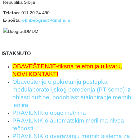
Republika Srbija
Telefon
: 011 20 24 490
E-pošta
:
oknbeograd@dmdm.rs
ISTAKNUTO
OBAVEŠTENJE-fiksna telefonija u kvaru,
NOVI KONTAKTI
Obaveštenje o pokretanju postupka
međulaboratorijskog poređenja (PT šeme) iz
oblasti dužine, podoblast etaloniranje mernih
lenjira
PRAVILNIK o opacimetrima
PRAVILNIK o automatskim merilima nivoa
tečnosti
PRAVILNIK o overavanju mernih sistema za