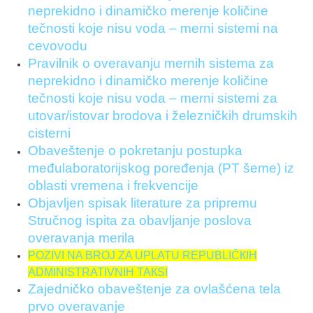
neprekidno i dinamičko merenje količine
tečnosti koje nisu voda – merni sistemi na
cevovodu
Pravilnik o overavanju mernih sistema za
neprekidno i dinamičko merenje količine
tečnosti koje nisu voda – merni sistemi za
utovar/istovar brodova i železničkih drumskih
cisterni
Obaveštenje o pokretanju postupka
međulaboratorijskog poređenja (PT šeme) iz
oblasti vremena i frekvencije
Objavljen spisak literature za pripremu
Stručnog ispita za obavljanje poslova
overavanja merila
POZIVI NA BROJ ZA UPLATU REPUBLIČКIH
ADMINISTRATIVNIH TAКSI
Zajedničko obaveštenje za ovlašćena tela
prvo overavanje