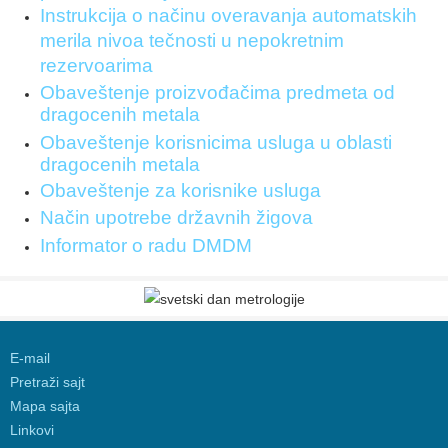
Instrukcija o načinu overavanja automatskih
merila nivoa tečnosti u nepokretnim
rezervoarima
Obaveštenje proizvođačima predmeta od
dragocenih metala
Obaveštenje korisnicima usluga u oblasti
dragocenih metala
Obaveštenje za korisnike usluga
Način upotrebe državnih žigova
Informator o radu DMDM
E-mail
Pretraži sajt
Mapa sajta
Linkovi