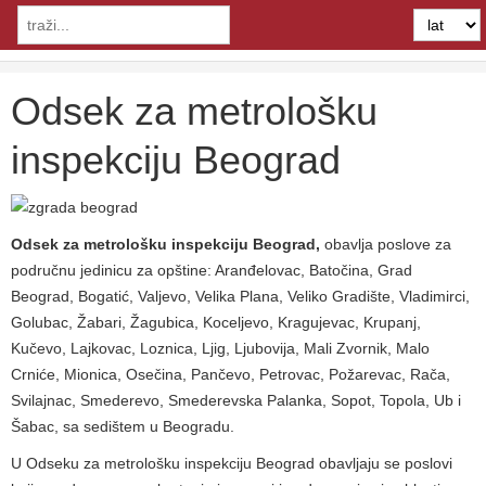
Odsek za metrološku
inspekciju Beograd
Odsek za metrološku inspekciju Beograd,
obavlja poslove za
područnu jedinicu za opštine: Aranđelovac, Batočina, Grad
Beograd, Bogatić, Valjevo, Velika Plana, Veliko Gradište, Vladimirci,
Golubac, Žabari, Žagubica, Koceljevo, Kragujevac, Krupanj,
Kučevo, Lajkovac, Loznica, Ljig, Ljubovija, Mali Zvornik, Malo
Crniće, Mionica, Osečina, Pančevo, Petrovac, Požarevac, Rača,
Svilajnac, Smederevo, Smederevska Palanka, Sopot, Topola, Ub i
Šabac, sa sedištem u Beogradu.
U Odseku za metrološku inspekciju Beograd obavljaju se poslovi