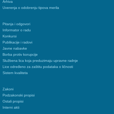
Arhiva
Uverenja o odobrenju tipova merila
Pitanja i odgovori
Informator o radu
Konkursi
Publikacije i radovi
Javne nabavke
Borba protiv korupcije
Službena lica koja preduzimaju upravne radnje
Lice određeno za zaštitu podataka o ličnosti
Sistem kvaliteta
Zakoni
Podzakonski propisi
Ostali propisi
Interni akti