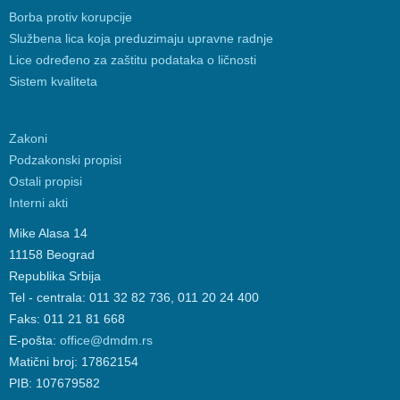
Borba protiv korupcije
Službena lica koja preduzimaju upravne radnje
Lice određeno za zaštitu podataka o ličnosti
Sistem kvaliteta
Zakoni
Podzakonski propisi
Ostali propisi
Interni akti
Mike Alasa 14
11158 Beograd
Republika Srbija
Tel - centrala: 011 32 82 736, 011 20 24 400
Faks: 011 21 81 668
E-pošta:
office@dmdm.rs
Matični broj: 17862154
PIB: 107679582