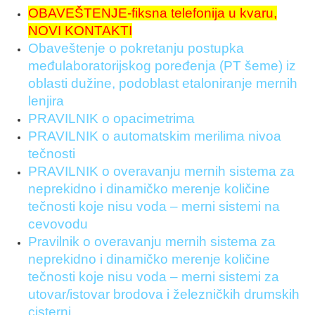
OBAVEŠTENJE-fiksna telefonija u kvaru,
NOVI KONTAKTI
Obaveštenje o pokretanju postupka
međulaboratorijskog poređenja (PT šeme) iz
oblasti dužine, podoblast etaloniranje mernih
lenjira
PRAVILNIK o opacimetrima
PRAVILNIK o automatskim merilima nivoa
tečnosti
PRAVILNIK o overavanju mernih sistema za
neprekidno i dinamičko merenje količine
tečnosti koje nisu voda – merni sistemi na
cevovodu
Pravilnik o overavanju mernih sistema za
neprekidno i dinamičko merenje količine
tečnosti koje nisu voda – merni sistemi za
utovar/istovar brodova i železničkih drumskih
cisterni