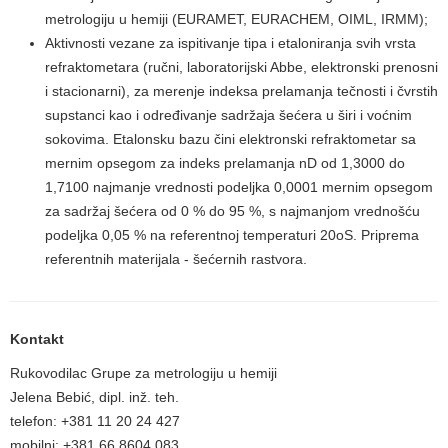
metrologiju u hemiji (EURAMET, EURACHEM, OIML, IRMM);
Aktivnosti vezane za ispitivanje tipa i etaloniranja svih vrsta
refraktometara (ručni, laboratorijski Abbe, elektronski prenosni
i stacionarni), za merenje indeksa prelamanja tečnosti i čvrstih
supstanci kao i određivanje sadržaja šećera u širi i voćnim
sokovima. Etalonsku bazu čini elektronski refraktometar sa
mernim opsegom za indeks prelamanja nD od 1,3000 do
1,7100 najmanje vrednosti podeljka 0,0001 mernim opsegom
za sadržaj šećera od 0 % do 95 %, s najmanjom vrednošću
podeljka 0,05 % na referentnoj temperaturi 20oS. Priprema
referentnih materijala - šećernih rastvora.
Kontakt
Rukovodilac Grupe za metrologiju u hemiji
Jelena Bebić, dipl. inž. teh.
telefon: +381 11 20 24 427
mobilni: +381 66 8604 083