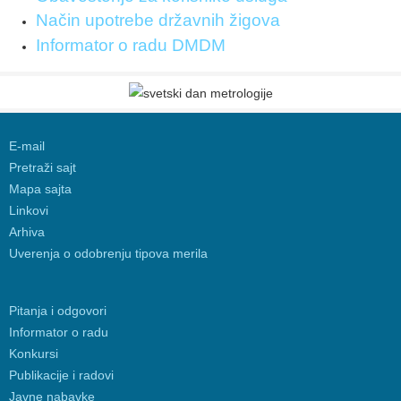
Način upotrebe državnih žigova
Informator o radu DMDM
E-mail
Pretraži sajt
Mapa sajta
Linkovi
Arhiva
Uverenja o odobrenju tipova merila
Pitanja i odgovori
Informator o radu
Konkursi
Publikacije i radovi
Javne nabavke