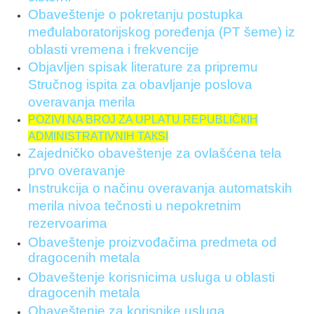
Obaveštenje o pokretanju postupka
međulaboratorijskog poređenja (PT šeme) iz
oblasti vremena i frekvencije
Objavljen spisak literature za pripremu
Stručnog ispita za obavljanje poslova
overavanja merila
POZIVI NA BROJ ZA UPLATU REPUBLIČКIH
ADMINISTRATIVNIH TAКSI
Zajedničko obaveštenje za ovlašćena tela
prvo overavanje
Instrukcija o načinu overavanja automatskih
merila nivoa tečnosti u nepokretnim
rezervoarima
Obaveštenje proizvođačima predmeta od
dragocenih metala
Obaveštenje korisnicima usluga u oblasti
dragocenih metala
Obaveštenje za korisnike usluga