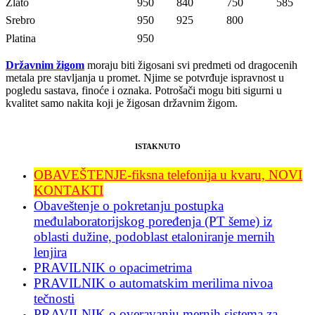
Zlato
950
840
750
585
Srebro
950
925
800
Platina
950
Državnim žigom
moraju biti žigosani svi predmeti od dragocenih
metala pre stavljanja u promet. Njime se potvrđuje ispravnost u
pogledu sastava, finoće i oznaka. Potrošači mogu biti sigurni u
kvalitet samo nakita koji je žigosan državnim žigom.
ISTAKNUTO
OBAVEŠTENJE-fiksna telefonija u kvaru, NOVI
KONTAKTI
Obaveštenje o pokretanju postupka
međulaboratorijskog poređenja (PT šeme) iz
oblasti dužine, podoblast etaloniranje mernih
lenjira
PRAVILNIK o opacimetrima
PRAVILNIK o automatskim merilima nivoa
tečnosti
PRAVILNIK o overavanju mernih sistema za