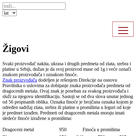
≡
Žigovi
Svaki proizvođač nakita, ukrasa i drugih predmeta od zlata, srebra i
platine u Srbiji, dužan je da svoj proizvod mase od 1g i veće označi
znakom proizvođača i oznakom finoće.
Znak proizvođača
dodeljen je rešenjem Direkcije na osnovu
Pravilnika o uslovima za dobijanje znaka proizvođača predmeta od
dragocenih metala. Ovaj znak je poseban za svakog proizvođača i
služi za njegovu identifikaciju. Sastoji se od dva slova unutar jednog
od 56 propisanih oblika. Oznaka finoće je brojčana oznaka kojom je
određen sadržaj zlata, srebra ili platine u promilima u leguri od koje
je predmet izrađen. Predmeti od dragocenih metala moraju imati
sledeće finoće izražene u promilima:
Dragoceni metal
950
Finoća u promilima