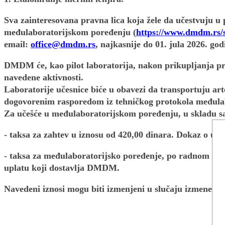
Sva zainteresovana pravna lica koja žele da učestvuju 
međulaboratorijskom poređenju (
https://www.dmdm.rs/s
email:
office@dmdm.rs
, najkasnije do 01. jula 2026. god
DMDM će, kao pilot laboratorija, nakon prikupljanja pri
navedene aktivnosti.
Laboratorije učesnice biće u obavezi da transportuju ar
dogovorenim rasporedom iz tehničkog protokola međula
Za učešće u međulaboratorijskom poređenju, u skladu sa
- taksa za zahtev u iznosu od 420,00 dinara. Dokaz o upl
- taksa za međulaboratorijsko poređenje, po radnom sat
uplatu koji dostavlja DMDM.
Navedeni iznosi mogu biti izmenjeni u slučaju izmene Z