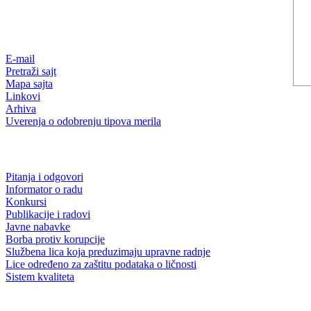
E-mail
Pretraži sajt
Mapa sajta
Linkovi
Arhiva
Uverenja o odobrenju tipova merila
Pitanja i odgovori
Informator o radu
Konkursi
Publikacije i radovi
Javne nabavke
Borba protiv korupcije
Službena lica koja preduzimaju upravne radnje
Lice određeno za zaštitu podataka o ličnosti
Sistem kvaliteta