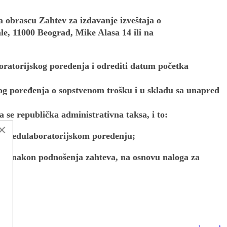
 obrascu Zahtev za izdavanje izveštaja o
le, 11000 Beograd, Mike Alasa 14 ili na
oratorijskog poređenja i odrediti datum početka
kog poređenja o sopstvenom trošku i u skladu sa unapred
se republička administrativna taksa, i to:
×
ja o međulaboratorijskom poređenju;
aća nakon podnošenja zahteva, na osnovu naloga za