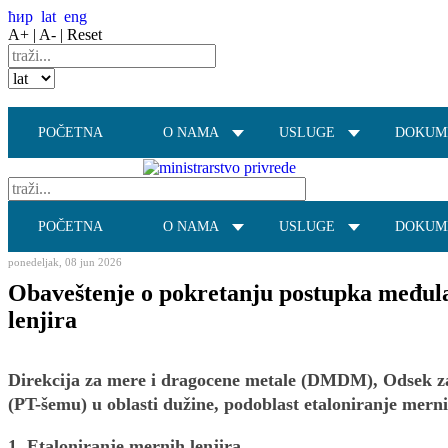
ћир
lat
eng
A+ |
A- |
Reset
POČETNA
O NAMA
USLUGE
DOKUM
POČETNA
O NAMA
USLUGE
DOKUM
ponedeljak, 08 jun 2026
Obaveštenje o pokretanju postupka međulab
lenjira
Direkcija za mere i dragocene metale (DMDM), Odsek za 
(PT-šemu) u oblasti dužine, podoblast etaloniranje merni
1. Etaloniranje mernih lenjira.