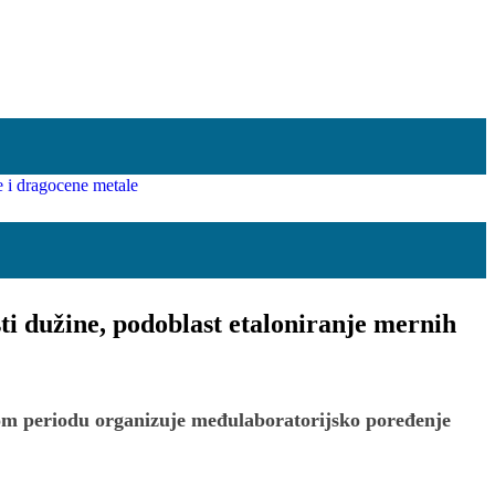
i dužine, podoblast etaloniranje mernih
nom periodu organizuje međulaboratorijsko poređenje