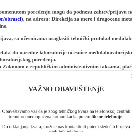
u pomenutom poređenju mogu da podnesu zahtev/prijavu na
r/obrasci
), na adresu: Direkcija za mere i dragocene meta
ine.
java, sa učesnicama usaglasiti tehnički protokol međulab
tefakt do naredne laboratorije učesnice međulaboratorijs
boratorijskog poređenja.
 Zakonom o republičkim administrativnim taksama, plaća 
ati ove takse dostavlja se uz zahtev za izdavanje izvešta
VAŽNO OBAVEŠTENjE
u, u ukupnom iznosu od 43800,00 dinara. Ova taksa se pl
akona o republičkim administrativnim taksama.
Obaveštavamo vas da je zbog tehničkog kvara na telefonskoj centrali
trenutno onemogućena komunikacija putem
fiksne telefonije
.
Do otklanjanja kvara, možete nas kontaktirati putem sledećih brojeva
mobilnih telefona: