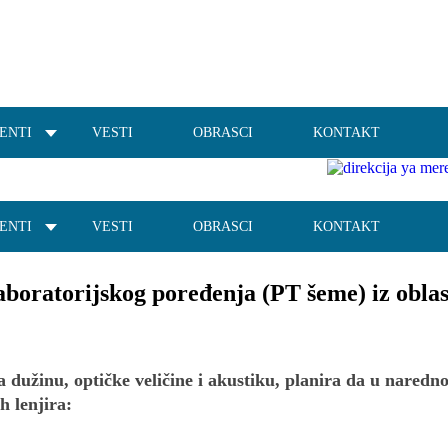
ENTI
VESTI
OBRASCI
KONTAKT
ENTI
VESTI
OBRASCI
KONTAKT
oratorijskog poređenja (PT šeme) iz oblast
dužinu, optičke veličine i akustiku, planira da u nared
h lenjira: