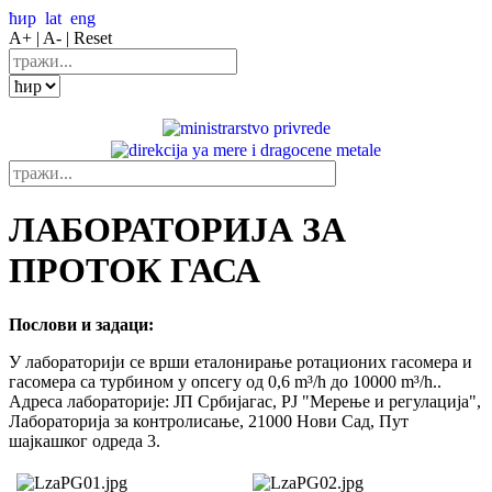
ћир
lat
eng
A+ |
A- |
Reset
ЛАБОРАТОРИЈА ЗА
ПРОТОК ГАСА
Послови и задаци:
У лабораторији се врши еталонирањe ротационих гасомера и
гасомера са турбином у опсегу од 0,6 m³/h до 10000 m³/h..
Адреса лабораторије: ЈП Србијагас, РЈ "Мерење и регулација",
Лабораторија за контролисање, 21000 Нови Сад, Пут
шајкашког одреда 3.