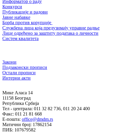
Информатор о раду
Конкурси
Публикације и радови
Јавне набавке
Борба против корупције
Службена лица која предузимају управне радње
Лице одређено за заштиту података о личности
Систем квалитета
Закони
Подзаконски прописи
Остали прописи
Интерни акти
Мике Аласа 14
11158 Београд
Република Србија
Тел - централа: 011 32 82 736, 011 20 24 400
Факс: 011 21 81 668
Е-пошта:
office@dmdm.rs
Матични број: 17862154
ПИБ: 107679582