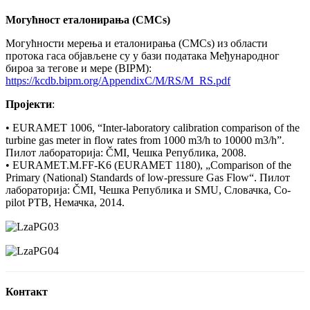
Могућност еталонирања (CMCs)
Могућности мерења и еталонирања (СМСs) из области
протока гаса објављене су у бази података Међународног
бироа за тегове и мере (BIPM):
https://kcdb.bipm.org/AppendixC/M/RS/M_RS.pdf
Пројекти
:
• EURAMET 1006, “Inter-laboratory calibration comparison of the
turbine gas meter in flow rates from 1000 m3/h to 10000 m3/h”.
Пилот лабораторија: ČMI, Чешка Република, 2008.
• EURAMET.M.FF‐K6 (EURAMET 1180), „Comparison of the
Primary (National) Standards of low‐pressure Gas Flow“. Пилот
лабораторија: ČMI, Чешка Република и SMU, Словачка, Co‐
pilot PTB, Немачка, 2014.
Контакт