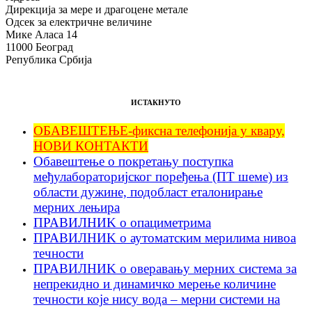
Дирекција за мере и драгоцене метале
Одсек за електричне величине
Мике Аласа 14
11000 Београд
Република Србија
ИСТАКНУТО
ОБАВЕШТЕЊЕ-фиксна телефонија у квару,
НОВИ КОНТАКТИ
Обавештење о покретању поступка
међулабораторијског поређења (ПТ шеме) из
области дужине, подобласт еталонирање
мерних лењира
ПРАВИЛНИK о опациметрима
ПРАВИЛНИK о аутоматским мерилима нивоа
течности
ПРАВИЛНИK о оверавању мерних система за
непрекидно и динамичко мерење количине
течности које нису вода – мерни системи на