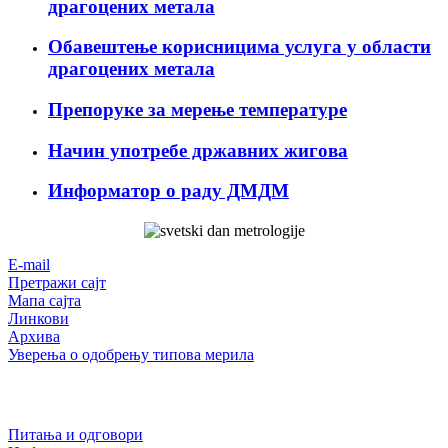
драгоцених метала
Обавештење корисницима услуга у области
драгоцених метала
Препоруке за мерење температуре
Начин употребе државних жигова
Информатор о раду ДМДМ
Е-mail
Претражи сајт
Мапа сајта
Линкови
Архива
Уверења о одобрењу типова мерила
Питања и одговори