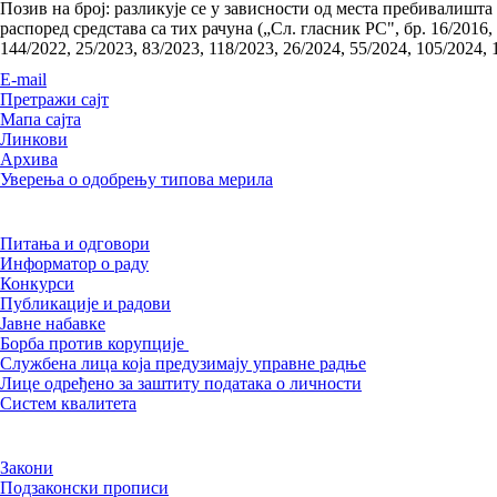
Позив на број: разликује се у зависности од места пребивалишта
распоред средстава са тих рачуна („Сл. гласник РС", бр. 16/2016, 4
144/2022, 25/2023, 83/2023, 118/2023, 26/2024, 55/2024, 105/2024, 
Е-mail
Претражи сајт
Мапа сајта
Линкови
Архива
Уверења о одобрењу типова мерила
Питања и одговори
Информатор о раду
Конкурси
Публикације и радови
Јавне набавке
Борба против корупције
Службена лица која предузимају управне радње
Лице одређено за заштиту података о личности
Систем квалитета
Закони
Подзаконски прописи