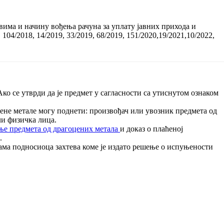
има и начину вођења рачуна за уплату јавних прихода и
, 104/2018, 14/2019, 33/2019, 68/2019, 151/2020,19/2021,10/2022,
ко се утврди да је предмет у сагласности са утиснутом ознаком
цене метале могу поднети: произвођач или увозник предмета од
ли физичка лица.
ње предмета од драгоцених метала
и доказ о плаћеној
.
ама подносиоца захтева коме је издато решење о испуњености