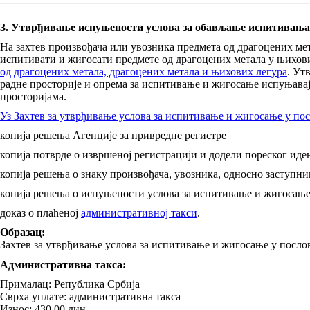
3. Утврђивање испуњености услова за обављање испитивања 
На захтев произвођача или увозника предмета од драгоцених мет
испитивати и жигосати предмете од драгоцених метала у њихо
од драгоцених метала, драгоцених метала и њихових легура
. Ут
радне просторије и опрема за испитивање и жигосање испуњава
просторијама.
Уз Захтев за утврђивање услова за испитивање и жигосање у по
копија решења Агенције за привредне регистре
копија потврде о извршеној регистрацији и додели пореског ид
копија решења о знаку произвођача, увозника, односно заступни
копија решења о испуњености услова за испитивање и жигосање
доказ о плаћеној
административној такси
.
Образац:
Захтев за утврђивање услова за испитивање и жигосање у посл
Административна такса:
Прималац: Република Србија
Сврха уплате: административна такса
Износ: 430,00 дин.