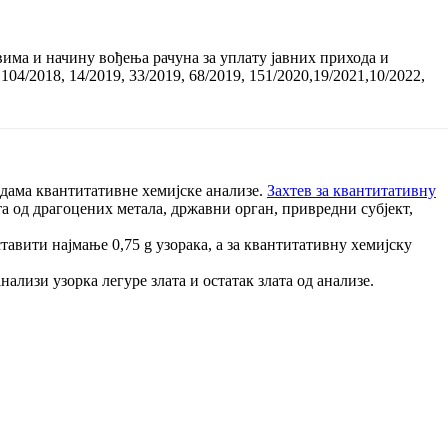
има и начину вођења рачуна за уплату јавних прихода и
 104/2018, 14/2019, 33/2019, 68/2019, 151/2020,19/2021,10/2022,
одама квантитативне хемијске анализе.
Захтев за квантитативну
а од драгоцених метала, државни орган, привредни субјект,
ставити најмање 0,75 g узорака, а за квантитативну хемијску
нализи узорка легуре злата и остатак злата од анализе.