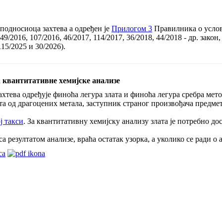
 подносиоца захтева a одређен је
Прилогом 3
Правилника о услов
9/2016, 107/2016, 46/2017, 114/2017, 36/2018, 44/2018 - др. закон,
115/2025 и 30/2026).
а квантитативне хемијске анализе
ахтева одређује финоћа легура злата и финоћа легура сребра мет
а од драгоцених метала, заступник страног произвођача предмет
ј такси
. За квантитативну хемијску анализу злата је потребно до
 резултатом анализе, враћа остатак узорка, а уколико се ради о а