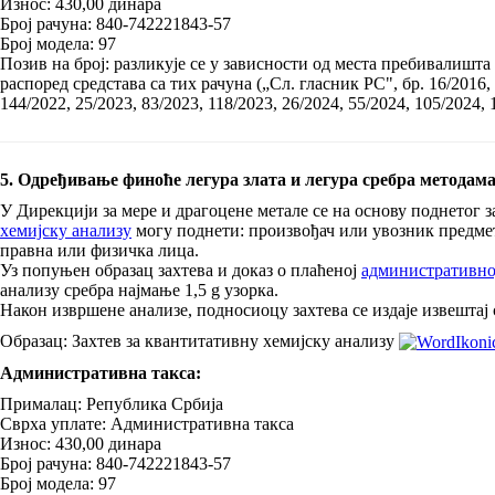
Износ: 430,00 динара
Број рачуна: 840-742221843-57
Број модела: 97
Позив на број: разликује се у зависности од места пребивалишта
распоред средстава са тих рачуна („Сл. гласник РС", бр. 16/2016, 4
144/2022, 25/2023, 83/2023, 118/2023, 26/2024, 55/2024, 105/2024, 
5. Одређивање финоће легура злата и легура сребра методам
У Дирекцији за мере и драгоцене метале се на основу поднетог з
хемијску анализу
могу поднети: произвођач или увозник предмет
правна или физичка лица.
Уз попуњен образац захтева и доказ о плаћеној
административно
анализу сребра најмање 1,5 g узорка.
Након извршене анализе, подносиоцу захтева се издаје извештај са
Образац: Захтев за квантитативну хемијску анализу
Административна такса:
Прималац: Република Србија
Сврха уплате: Административна такса
Износ: 430,00 динара
Број рачуна: 840-742221843-57
Број модела: 97