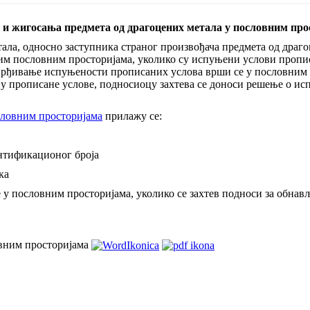
и жигосања предмета од драгоцених метала у пословним про
ала, односно заступника страног произвођача предмета од драго
вим пословним просторијама, уколико су испуњени услови проп
врђивање испуњености прописаних услова врши се у пословним п
ју прописане услове, подносиоцу захтева се доноси решење о и
словним просторијама
прилажу се:
ентификационог броја
ка
 у пословним просторијама, уколико се захтев подноси за обна
овним просторијама