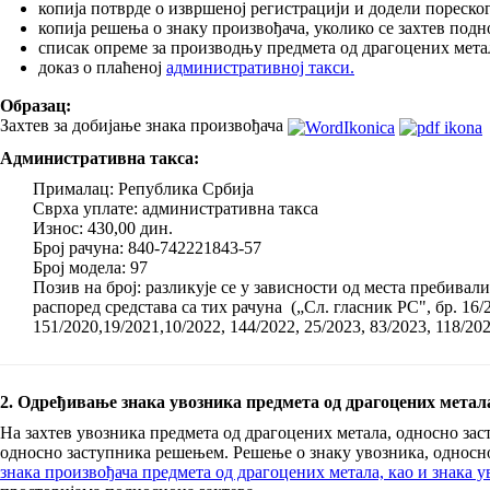
копија потврде о извршеној регистрацији и додели пореск
копија решења о знаку произвођача, уколико се захтев под
списак опреме за производњу предмета од драгоцених мета
доказ о плаћеној
административној такси.
Образац:
Захтев за добијање знака произвођача
Административна такса:
Прималац: Република Србија
Сврха уплате: административна такса
Износ: 430,00 дин.
Број рачуна: 840-742221843-57
Број модела: 97
Позив на број: разликује се у зависности од места пребивал
распоред средстава са тих рачуна („Сл. гласник РС", бр. 16/20
151/2020,19/2021,10/2022, 144/2022, 25/2023, 83/2023, 118/20
2. Одређивање знака увозника предмета од драгоцених метал
На захтев увозника предмета од драгоцених метала, односно зас
односно заступника решењем. Решење о знаку увозника, односно 
знака произвођача предмета од драгоцених метала, као и знака 