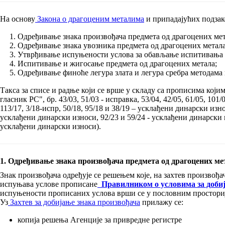
На основу
Закона о драгоценим металима
и припадајућих подзако
Одређивање знака произвођача предмета од драгоцених мет
Одређивање знака увозника предмета од драгоцених метала
Утврђивање испуњености услова за обављање испитивања и
Испитивање и жигосање предмета од драгоцених метала;
Одређивање финоће легура злата и легура сребра методама 
Tаксa за списе и радње који се врше у складу са прописима кој
гласник РС", бр. 43/03, 51/03 - исправка, 53/04, 42/05, 61/05, 101/05 
113/17, 3/18-испр, 50/18, 95/18 и 38/19 – усклађени динарски изн
усклађени динарски износи, 92/23 и 59/24 - усклађени динарски 
усклађени динарски износи).
1. Одређивање знака произвођача предмета од драгоцених ме
Знак произвођача одређује се решењем које, на захтев произвођа
испуњава услове прописанe
Правилником о условима за добија
испуњености прописаних услова врши се у пословним просториј
Уз
Захтев за добијање знака произвођача
прилажу се:
копија решења Агенције за привредне регистре