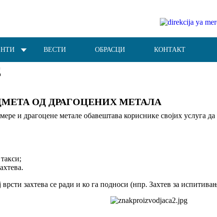
ЕНТИ
ВЕСТИ
ОБРАСЦИ
КОНТАКТ
Е
ДМЕТА ОД ДРАГОЦЕНИХ МЕТАЛА
 мере и драгоцене метале обавештава кориснике својих услуга да
такси;
ахтева.
ој врсти захтева се ради и ко га подноси (нпр. Захтев за испитив