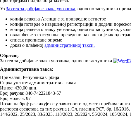
просторијама подносиоца захтева.
Уз
Захтев за добијање знака увозника
, односно заступника прила
копија решења Агенције за привредне регистре
копија потврде о извршеној регистрацији и додели пореск
копија решења о знаку увозника, односно заступника, укол
овлашћење за заступање преведено на српски језик од стра
списак прописане опреме
доказ о плаћеној
административној такси.
Образац
:
Захтев за добијање знака увозника, односно заступника
Административна такса:
Прималац: Република Србија
Сврха уплате: административна такса
Износ: 430,00 дин.
Број рачуна: 840-742221843-57
Број модела: 97
Позив на број: разликује се у зависности од места пребивалишта
распоред средстава са тих рачуна („Сл. гласник РС", бр. 16/2016, 4
144/2022, 25/2023, 83/2023, 118/2023, 26/2024, 55/2024, 105/2024, 