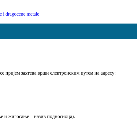
 се пријем захтева врши електронским путем на адресу:
ање и жигосање – назив подносиоца).