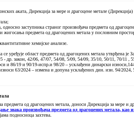
нских аката, Дирекција за мере и драгоцене метале (Дирекција) 
ала;
, односно заступника страног произвођача предмета од драгоцен
 жигосања предмета од драгоцених метала у пословним просто
квантитативне хемијске анализе.
има се уређује област предмета од драгоцених метала утврђена 
- др. закон, 42/06, 47/07, 54/08, 5/09, 54/09, 35/10, 50/11, 70/11 , 55
оси и 86/19 и 90/19-испр.и 98/20 – усклађени динарски износи,144
износи 63/2024 – измена и допуна усклађених дин. изн. 94/2024, 
тала
ча предмета од драгоцених метала, доноси Дирекција за мере и д
ње знака произвођача предмета од драгоцених метала, као и 
ама подносиоца захтева.