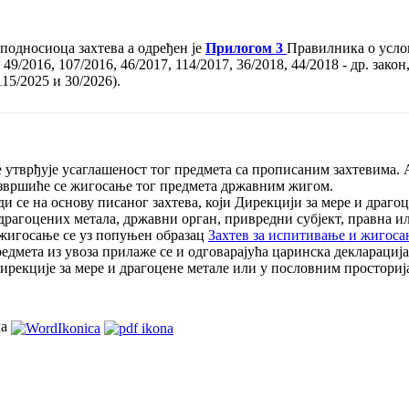
 подносиоца захтева a одређен је
Прилогом 3
Правилника о услов
49/2016, 107/2016, 46/2017, 114/2017, 36/2018, 44/2018 - др. закон
115/2025 и 30/2026).
 утврђује усаглашеност тог предмета са прописаним захтевима. А
 извршиће се жигосање тог предмета државним жигом.
 се на основу писаног захтева, који Дирекцији за мере и драго
драгоцених метала, државни орган, привредни субјект, правна и
 жигосање се уз попуњен образац
Захтев за испитивање и жигоса
едмета из увоза прилаже се и одговарајућа царинска декларација
рекције за мере и драгоцене метале или у пословним просториј
ла