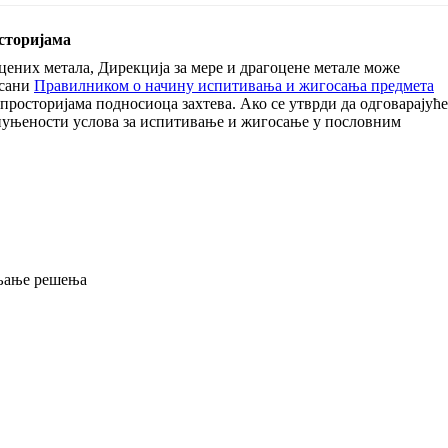
сторијама
цених метала, Дирекција за мере и драгоцене метале може
исани
Правилником о начину испитивања и жигосања предмета
росторијама подносиоца захтева. Ако се утврди да одговарајуће
спуњености услова за испитивање и жигосање у пословним
вљање решења