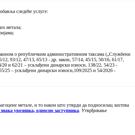
обавља следеће услуге:
их метала;
ријама;
је Законом о републичким административним таксама („Службени
/12, 93/12, 47/13, 65/13 - др. закон, 57/14, 45/15, 50/16, 61/17,
/20 и 62/21 – усклађени динарски износи, 138/22, 54/23 -
55/25 – усклађени динарски износи,109/2025 и 54/2026 -
рагоцене метале, и то након што утврди да подносилац захтева
знака увозника, односно заступника
. Утврђивање