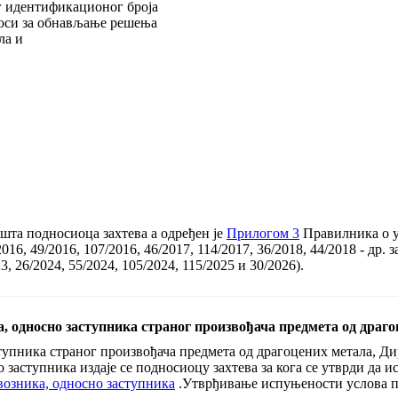
ог идентификационог броја
носи за обнављање решења
ла и
ишта подносиоца захтева a одређен је
Прилогом 3
Правилника о у
16, 49/2016, 107/2016, 46/2017, 114/2017, 36/2018, 44/2018 - др. з
23, 26/2024, 55/2024, 105/2024, 115/2025 и 30/2026).
а, односно заступника страног произвођача предмета од драг
тупника страног произвођача предмета од драгоцених метала, Дир
заступника издаје се подносиоцу захтева за кога се утврди да 
увозника, односно заступника
.Утврђивање испуњености услова 