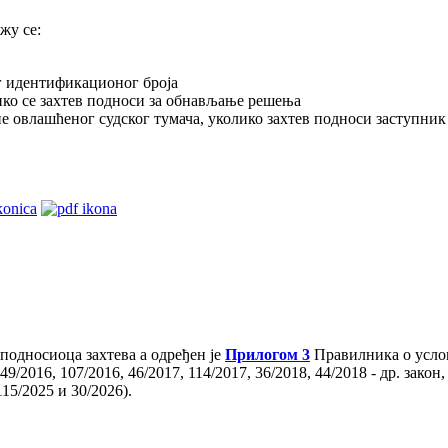
жу се:
ог идентификационог броја
ико се захтев подноси за обнављање решења
не овлашћеног судског тумача, уколико захтев подноси заступник
 подносиоца захтева a одређен је
Прилогом 3
Правилника о услов
9/2016, 107/2016, 46/2017, 114/2017, 36/2018, 44/2018 - др. закон,
115/2025 и 30/2026).