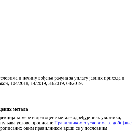
словима и начину вођења рачуна за уплату јавних прихода и
акон, 104/2018, 14/2019, 33/2019, 68/2019,
оцених метала
екција за мере и драгоцене метале одређује знак увозника,
испуњава услове прописане
Правилником о условима за добијање
прописаних овим правилником врши се у пословним