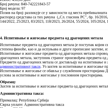
Број рачуна: 840-742221843-57
Број модела: 97
Позив на број: разликује се у зависности од места пребивалишта
распоред средстава са тих рачуна („Сл. гласник РС", бр. 16/2016, 
144/2022, 25/2023, 83/2023, 118/2023, 26/2024, 55/2024, 105/2024, 
4. Испитивање и жигосање предмета од драгоцених метала
Испитивање предмета од драгоцених метала је поступак којим се
степена финоће, као и да испуњава и друге прописане захтеве,
Испитивање и жигосање предмета од драгоцених метала спроводи
драгоцених метала, заступник страног произвођача предмета од 
Предмети од драгоцених метала се достављају на испитивање и
административној такси
. Уз захтев за испитивање и жигосање пр
Испитивање и жигосање се обавља у службеним просторијама Ди
услова за испитивање и жигосање у пословним просторијама.
Образац:
Захтев за испитивање и жигосање предмета од драгоцених мета
Административна такса:
Прималац: Република Србија
Сврха уплате: Административна такса