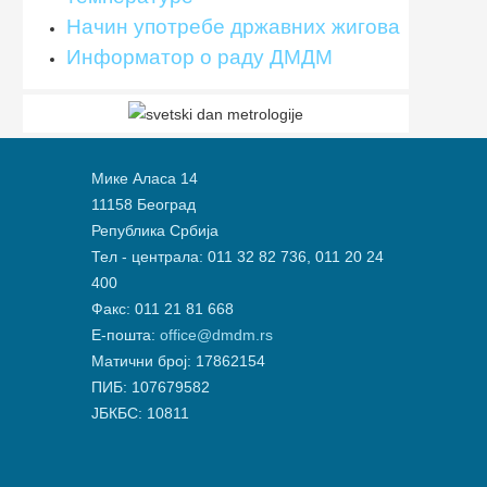
Начин употребе државних жигова
Информатор о раду ДМДМ
Мике Аласа 14
11158 Београд
Република Србија
Тел - централа: 011 32 82 736, 011 20 24
400
Факс: 011 21 81 668
Е-пошта:
office@dmdm.rs
Матични број: 17862154
ПИБ: 107679582
ЈБКБС: 10811