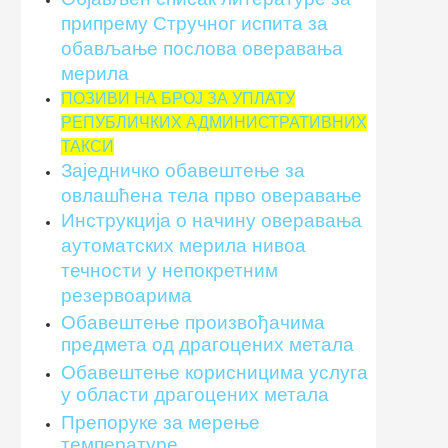
припрему Стручног испита за
обављање послова оверавања
мерила
ПОЗИВИ НА БРОЈ ЗА УПЛАТУ
РЕПУБЛИЧКИХ АДМИНИСТРАТИВНИХ
ТАКСИ
Заједничко обавештење за
овлашћена тела прво оверавање
Инструкцијa о начину оверавања
аутоматских мерила нивоа
течности у непокретним
резервоарима
Обавештење произвођачима
предмета од драгоцених метала
Обавештење корисницима услуга
у области драгоцених метала
Препоруке за мерење
температуре