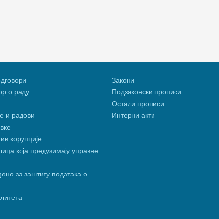
одговори
Закони
р о раду
Подзаконски прописи
Остали прописи
е и радови
Интерни акти
вке
тив корупције
ица која предузимају управне
ено за заштиту података о
алитета