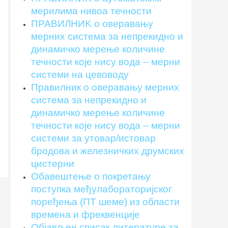
мерилима нивоа течности
ПРАВИЛНИK о оверавању
мерних система за непрекидно и
динамичко мерење количине
течности које нису вода – мерни
системи на цевоводу
Правилник о оверавању мерних
система за непрекидно и
динамичко мерење количине
течности које нису вода – мерни
системи за утовар/истовар
бродова и железничких друмских
цистерни
Обавештење о покретању
поступка међулабораторијскoг
поређења (ПT шеме) из области
времена и фреквенције
Објављен списак литературе за