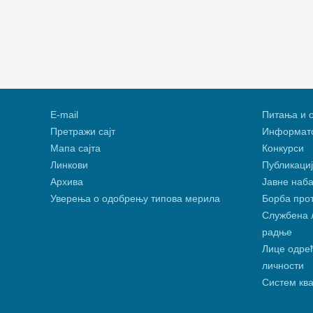
Е-mail
Питања и 
Претражи сајт
Информато
Мапа сајта
Конкурси
Линкови
Публикациј
Архива
Јавне наба
Уверења о одобрењу типова мерила
Борба про
Службена л
радње
Лице одређ
личности
Систем кв