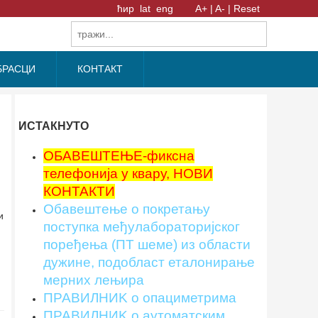
ћир
lat
eng
A+ |
A- |
Reset
БРАСЦИ
КОНТАКТ
ИСТАКНУТО
ОБАВЕШТЕЊЕ-фиксна
телефонија у квару, НОВИ
КОНТАКТИ
Обавештење о покретању
и
поступка међулабораторијског
поређења (ПТ шеме) из области
дужине, подобласт еталонирање
мерних лењира
ПРАВИЛНИK о опациметрима
ПРАВИЛНИK о аутоматским