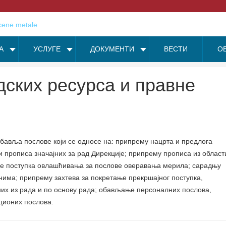
А
УСЛУГЕ
ДОКУМЕНТИ
ВЕСТИ
О
дских ресурса и правне
бавља послове који се односе на: припрему нацрта и предлога
и прописа значајних за рад Дирекције; припрему прописа из област
ње поступка овлашћивања за послове оверавања мерила; сарадњу
ма; припрему захтева за покретање прекршајног поступка,
них из рада и по основу рада; обављање персоналних послова,
ционих послова.