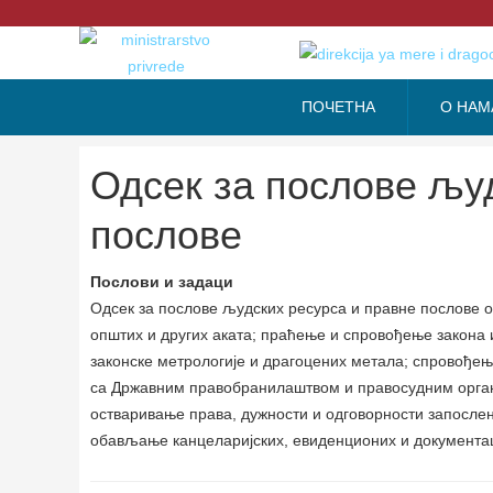
ПОЧЕТНА
О НАМ
Одсек за послове љу
послове
Послови и задаци
Одсек за послове људских ресурса и правне послове о
општих и других аката; праћење и спровођење закона 
законске метрологије и драгоцених метала; спровође
са Државним правобранилаштвом и правосудним органи
остваривање права, дужности и одговорности запосле
обављање канцеларијских, евиденционих и документа