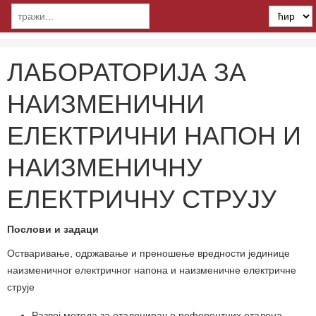
ЛАБОРАТОРИЈА ЗА
НАИЗМЕНИЧНИ
ЕЛЕКТРИЧНИ НАПОН И
НАИЗМЕНИЧНУ
ЕЛЕКТРИЧНУ СТРУЈУ
Послови и задаци
Остваривање, одржавање и преношење вредности јединице
наизменичног електричног напона и наизменичне електричне
струје
Развој метода за еталонирање референтних еталона