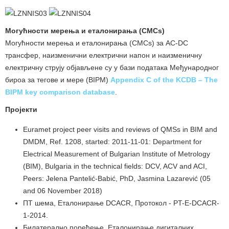
Могућности мерења и еталонирања (СМСs)
Могућности мерења и еталонирања (СМСs) за AC-DC
трансфер, наизменични електрични напон и наизменичну
електричну струју објављене су у бази података Међународног
бироа за тегове и мере (BIPM)
Appendix C of the KCDB – The
BIPM key comparison database
.
Пројекти
Euramet project peer visits and reviews of QMSs in BIM and
DMDM, Ref. 1208, started: 2011-11-01: Department for
Electrical Measurement of Bulgarian Institute of Metrology
(BIM), Bulgaria in the technical fields: DCV, ACV and ACI,
Peers: Jelena Pantelić-Babić, PhD, Jasmina Lazarević (05
and 06 November 2018)
ПТ шема, Еталонирање DCACR, Протокол - PT-Е-DCACR-
1-2014.
Билатерално поређење, Еталонирање дигиталних