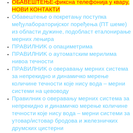
ОБАВЕШТЕЊЕ-фиксна телефонија у квару,
НОВИ КОНТАКТИ
Обавештење о покретању поступка
међулабораторијског поређења (ПТ шеме)
из области дужине, подобласт еталонирање
мерних лењира
ПРАВИЛНИK о опациметрима
ПРАВИЛНИK о аутоматским мерилима
нивоа течности
ПРАВИЛНИK о оверавању мерних система
за непрекидно и динамичко мерење
количине течности које нису вода – мерни
системи на цевоводу
Правилник о оверавању мерних система за
непрекидно и динамичко мерење количине
течности које нису вода – мерни системи за
утовар/истовар бродова и железничких
друмских цистерни