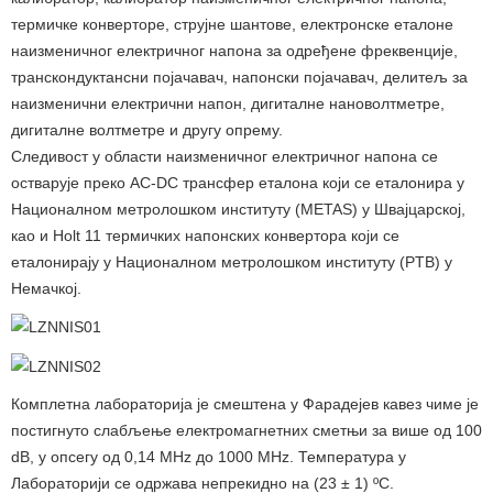
термичке конверторе, струјне шантове, електронске еталоне
наизменичног електричног напона за одређене фреквенције,
транскондуктансни појачавач, напонски појачавач, делитељ за
наизменични електрични напон, дигиталне нановолтметре,
дигиталне волтметре и другу опрему.
Следивост у области наизменичног електричног напона се
остварује преко АC-DC трансфер еталона који се еталонира у
Националном метролошком институту (METAS) у Швајцарској,
као и Holt 11 термичких напонских конвертора који се
еталонирају у Националном метролошком институту (PTB) у
Немачкој.
Комплетна лабораторија је смештена у Фарадејев кавез чиме је
постигнуто слабљење електромагнетних сметњи за више од 100
dB, у опсегу од 0,14 MHz до 1000 MHz. Температура у
Лабораторији се одржава непрекидно на (23 ± 1) ºC.