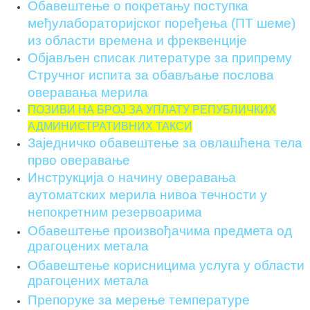
Обавештење о покретању поступка
међулабораторијскoг поређења (ПT шеме)
из области времена и фреквенције
Објављен списак литературе за припрему
Стручног испита за обављање послова
оверавања мерила
ПОЗИВИ НА БРОЈ ЗА УПЛАТУ РЕПУБЛИЧКИХ
АДМИНИСТРАТИВНИХ ТАКСИ
Заједничко обавештење за овлашћена тела
прво оверавање
Инструкцијa о начину оверавања
аутоматских мерила нивоа течности у
непокретним резервоарима
Обавештење произвођачима предмета од
драгоцених метала
Обавештење корисницима услуга у области
драгоцених метала
Препоруке за мерење температуре