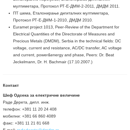
мултиметара, Протокол РТ-Е-ДММ-2-2011, ДМДМ 2011.
ПТ шема, Еталонирање дигиталних мултиметара,
Протокол РТ-Е-ДММ-1-2010, ДМДМ 2010.
Euramet project 1013, Peer-Review of the Department for
Electrical Quantities of the Directorate of Measures and
Precious Metals (DMDM), Serbia in the technical fields: DC
voltage, current and resistance, AC/DC transfer, AC voltage
and current, power&energy and phase, Peers: Dr. Beat
Jeckelmann, Dr. H. Bachmair (17.10.2007.)
Контакт
Шеф Одсека за електричне величине
Раде Дерета, дипл. инж.
телефон: +381 11 20 24 408
мобилни: +381 66 860 4089
факс: +381 11 21 81 668
E-mail:
radedereta@dmdm.rs