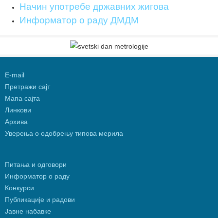
Начин употребе државних жигова
Информатор о раду ДМДМ
Е-mail
Претражи сајт
Мапа сајта
Линкови
Архива
Уверења о одобрењу типова мерила
Питања и одговори
Информатор о раду
Конкурси
Публикације и радови
Јавне набавке