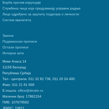
Борба против корупције
Службена лица која предузимају управне радње
Лице одређено за заштиту података о личности
Систем квалитета
Закони
Подзаконски прописи
Остали прописи
Интерни акти
Мике Аласа 14
11158 Београд
Република Србија
Тел - централа: 011 32 82 736, 011 20 24 400
Факс: 011 21 81 668
Е-пошта:
office@dmdm.rs
Матични број: 17862154
ПИБ: 107679582
ЈБКБС: 10811