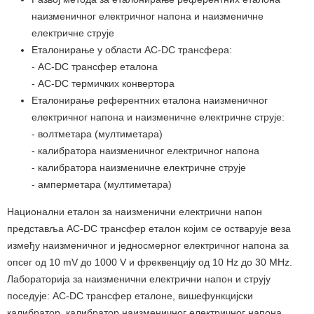
наизменичног електричног напона и наизменичне
електричне струје
Еталонирање у области AC-DC трансфера:
- AC-DC трансфер еталона
- AC-DC термичких конвертора
Еталонирање референтних еталона наизменичног
електричног напона и наизменичне електричне струје:
- волтметара (мултиметара)
- калибратора наизменичног електричног напона
- калибратора наизменичне електричне струје
- амперметара (мултиметара)
Национални еталон за наизменични електрични напон
представља АC-DC трансфер еталон којим се остварује веза
између наизменичног и једносмерног електричног напона за
опсег од 10 mV до 1000 V и фреквенцију од 10 Hz до 30 MHz.
Лабораторија за наизменични електрични напон и струју
поседује: AC-DC трансфер еталоне, вишефункцијски
калибратор, калибратор наизменичног електричног напона,