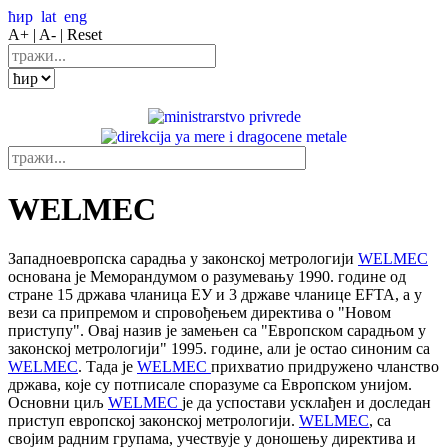
ћир
lat
eng
A+ |
A- |
Reset
WELMEC
Западноевропска сарадња у законској метрологији
WELMEC
основана је Меморандумом о разумевању 1990. године од
стране 15 држава чланица ЕУ и 3 државе чланице EFTA, а у
вези са припремом и спровођењем директивa о "Новом
приступу". Овај назив је замењен са "Европском сарадњом у
законској метрологији" 1995. године, али је остао синоним са
WELMEC
. Тада је
WELMEC
прихватио придружено чланство
држава, које су потписале споразуме са Европском унијом.
Основни циљ
WELMEC
је да успостави усклађен и доследан
приступ eвропској законској метрологији.
WELMEC
, са
својим радним групама, учествује у доношењу директива и