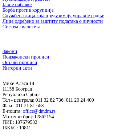
Јавне набавке
Борба против корупције
Службена лица која предузимају управне радње
Лице одређено за заштиту података о личности
Систем квалитета
Закони
Подзаконски прописи
Остали прописи
Интерни акти
Мике Аласа 14
11158 Београд
Република Србија
Тел - централа: 011 32 82 736, 011 20 24 400
Факс: 011 21 81 668
Е-пошта:
office@dmdm.rs
Матични број: 17862154
ПИБ: 107679582
ЈБКБС: 10811