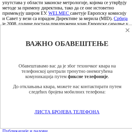
упутстава у области законске метрологије, којима се утврђују
методе за примену директива, тако да се оне истоветно
примењују широм ЕУ.
WELMEC
саветује Европску комисију
и Савет у вези са израдом Директиве за мерила (MID).
Србија
је 2008. године постала придружени члан Европске сарадње у
×
законској метрологији (
WELMEC
). Чланство у
WELMEC
омогућује нам да ефикасно преносимо директиве у
национално законодавство и уносимо исте обавезе које имају
ВАЖНО ОБАВЕШТЕЊЕ
све државе чланице ЕУ, на начин који је у потпуности
хармонизован са законодавством ЕУ.
Е-mail
Обавештавамо вас да је због техничког квара на
Претражи сајт
телефонској централи тренутно онемогућена
Мапа сајта
комуникација путем
фиксне телефоније
.
Линкови
Архива
До отклањања квара, можете нас контактирати путем
Уверења о одобрењу типова мерила
следећих бројева мобилних телефона:
ЛИСТА БРОЈЕВА ТЕЛЕФОНА
Питања и одговори
Информатор о раду
Конкурси
Публикације и радови